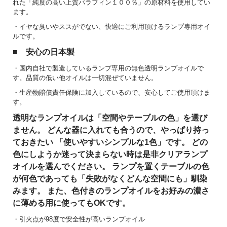
れた「純度の高い上質パラフィン１００％」の原材料を使用してい
ます。
・イヤな臭いやススがでない、快適にご利用頂けるランプ専用オイ
ルです。
■ 安心の日本製
・国内自社で製造しているランプ専用の無色透明ランプオイルで
す。品質の低い他オイルは一切混ぜていません。
・生産物賠償責任保険に加入しているので、安心してご使用頂けま
す。
透明なランプオイルは「空間やテーブルの色」を選び
ません。 どんな器に入れても合うので、やっぱり持っ
ておきたい 「使いやすいシンプルな1色」です。 どの
色にしようか迷って決まらない時は是非クリアランプ
オイルを選んでください。 ランプを置くテーブルの色
が何色であっても「失敗がなくどんな空間にも」馴染
みます。 また、色付きのランプオイルをお好みの濃さ
に薄める用に使ってもOKです。
・引火点が98度で安全性が高いランプオイル