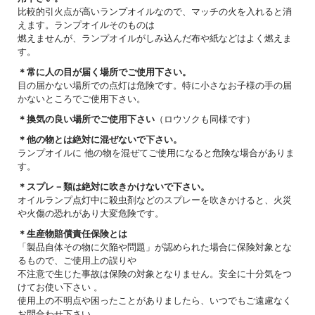
比較的引火点が高いランプオイルなので、マッチの火を入れると消
えます。ランプオイルそのものは
燃えませんが、ランプオイルがしみ込んだ布や紙などはよく燃えま
す。
＊常に人の目が届く場所でご使用下さい。
目の届かない場所での点灯は危険です。特に小さなお子様の手の届
かないところでご使用下さい。
＊換気の良い場所でご使用下さい
（ロウソクも同様です）
＊他の物とは絶対に混ぜないで下さい。
ランプオイルに 他の物を混ぜてご使用になると危険な場合がありま
す。
＊スプレ－類は絶対に吹きかけないで下さい。
オイルランプ点灯中に殺虫剤などのスプレーを吹きかけると、火災
や火傷の恐れがあり大変危険です。
＊生産物賠償責任保険とは
「製品自体その物に欠陥や問題」が認められた場合に保険対象とな
るもので、ご使用上の誤りや
不注意で生じた事故は保険の対象となりません。安全に十分気をつ
けてお使い下さい 。
使用上の不明点や困ったことがありましたら、いつでもご遠慮なく
お問合わせ下さい。