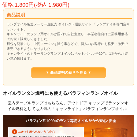
価格:1,800円(税込 1,980円)
商品説明
ランプオイル製造メーカー直販売 ダイレクト通販サイト 「ランプオイル専門店キ
ャンライト」
キャンライトのランプ用オイルは国内で自社生産し、事業者様向けに業務用価格
でお安く販売してきました。
梱包を簡素にし、中間マージンを除く事などで、個人のお客様にも格安・激安で
販売できるようになりました。
キャンライトのカラーリングランプオイル2Lペットボトル 全10色、1本からお買
い求め頂けます。
高品質パラフィンオイル100%を原料に、日本国内で生産しています。
ニオイも煙もなく、安全に快適にご使用頂けます。
▼ 商品説明の続きを見る ▼
テーブル卓上ランプの他、キャンプ・アウトドアでのハリケーンランプ・灯油オ
イルランタンの燃料としてもお使い頂けます。
停電など災害時の防災グッズとしても役立ちます。
レストランバー・ホテル・結婚式場・寺院などの業務用としてもご好評のランプ
オイルランタン燃料にも使えるパラフィンランプオイル
オイル。
室内テーブルランプはもちろん、アウトドア.キャンプでランタンオ
イル燃料としても人気の「キャンライト」パラフィンランプオイル