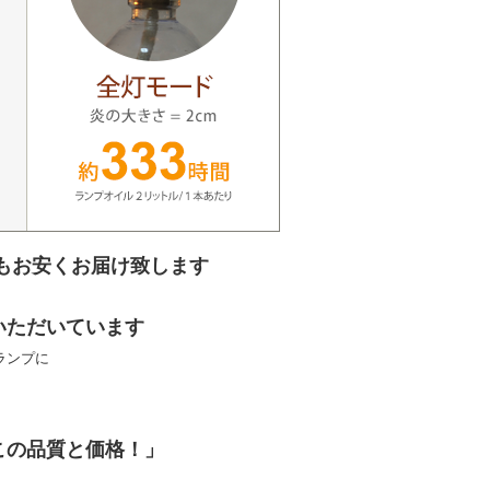
もお安くお届け致します
いただいています
ランプに
この品質と価格！」
】