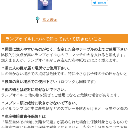
拡大表示
ランプオイルについて知っておいて頂きたいこと
＊周囲に燃えやすいものがなく、安定した台やテーブルの上でご使用下さい
比較的引火点が高いランプオイルなので、マッチの火を入れると消えます。
燃えませんが、ランプオイルがしみ込んだ布や紙などはよく燃えます。
＊常に人の目が届く場所でご使用下さい。
目の届かない場所での点灯は危険です。特に小さなお子様の手の届かないと
＊換気の良い場所でご使用下さい
（ロウソクも同様です）
＊他の物とは絶対に混ぜないで下さい。
ランプオイルに 他の物を混ぜてご使用になると危険な場合があります。
＊スプレ－類は絶対に吹きかけないで下さい。
オイルランプ点灯中に殺虫剤などのスプレーを吹きかけると、火災や火傷の
＊生産物賠償責任保険とは
「製品自体その物に欠陥や問題」が認められた場合に保険対象となるもので
不注意で生じた事故は保険の対象となりません。安全に十分気をつけてお使