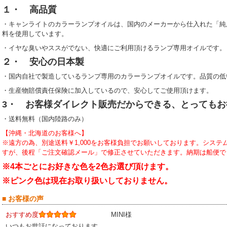
１・ 高品質
・キャンライトのカラーランプオイルは、国内のメーカーから仕入れた「純
料を使用しています。
・イヤな臭いやススがでない、快適にご利用頂けるランプ専用オイルです。
２・ 安心の日本製
・国内自社で製造しているランプ専用のカラーランプオイルです。品質の低
・生産物賠償責任保険に加入しているので、安心してご使用頂けます。
3・ お客様ダイレクト販売だからできる、とってもお
・送料無料（国内陸路のみ）
【沖縄・北海道のお客様へ】
※遠方の為、別途送料￥1,000をお客様負担でお願いしております。シス
すが、後程「ご注文確認メール」で修正させていただきます。納期は船便で
※4本ごとにお好きな色を2色お選び頂けます。
※ピンク色は現在お取り扱いしておりません。
■ お客様の声
おすすめ度
MINI様
いつもお世話になっております。