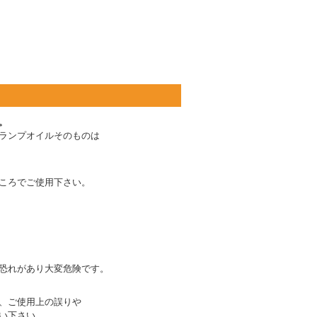
。
ランプオイルそのものは
ころでご使用下さい。
恐れがあり大変危険です。
、ご使用上の誤りや
い下さい 。