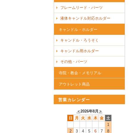
フレームリード・パーツ
液体キャンドル対応ホルダー
キャンドル・ホルダー
キャンドル・ろうそく
キャンドル用ホルダー
その他・パーツ
寺院・教会・メモリアル
アウトレット商品
営業カレンダー
＜
2026年8月
＞
日
月
火
水
木
金
土
1
2
3
4
5
6
7
8