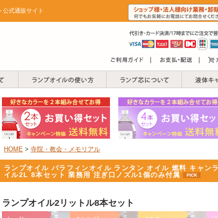
イト公式通販サイト
HOME
>
寺院・教会・メモリアル
ランプオイル パラフィンオイル ランタン オイル 燃料 キャン
イル2L 8本セット 業務用 注ぎ口ノズル1個のみ付属
ランプオイル2リットル8本セット