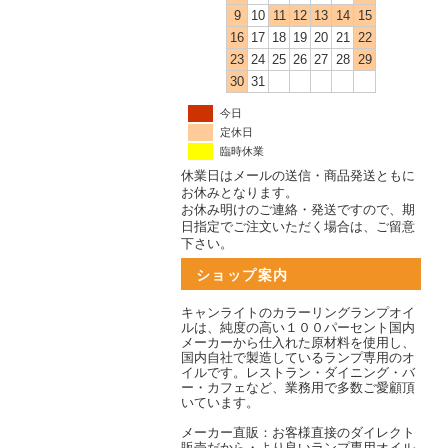
9
10
11
12
13
14
15
16
17
18
19
20
21
22
23
24
25
26
27
28
29
30
31
今日
定休日
臨時休業
休業日はメールの送信・商品発送ともに
お休みとなります。
お休み明けのご連絡・発送ですので、期
日指定でご注文いただく場合は、ご留意
下さい。
ショップ案内
キャンライトのカラーリングランプオイ
ルは、純度の高い１００パーセント国内
メーカーから仕入れた原材料を使用し、
国内自社で製造しているランプ専用のオ
イルです。レストラン・ダイニング・バ
ー・カフェなど、業務用で多数ご愛顧頂
いています。
メーカー直販：お客様直接のダイレクト
販売だから・より良いランプ専用オイル