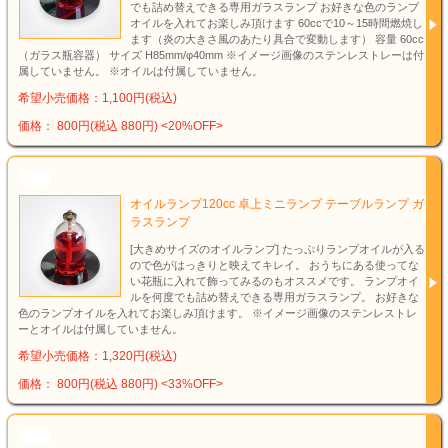
でも詰め替えできる専用ガラスランプ お好きな色のランプ
オイルを入れてお楽しみ頂けます 60ccで10～15時間燃焼し
ます（炎の大きさ風のあたり具合で変動します） 容量 60cc
（ガラス瓶容器） サイズ H85mm/φ40mm ※イメージ画像のステンレストレーは付
属していません。 ※オイルは付属していません。
希望小売価格：1,100円(税込)
価格： 800円(税込 880円)
<20%OFF>
NEW
オイルランプ120cc 卓上ミニランプ テーブルランプ ガ
ラスランプ
[大きめサイズのオイルランプ] たっぷりランプオイルが入る
ので色がはっきりと映えてキレイ。 おうちにある使ってな
い花瓶に入れて飾ってみるのもオススメです。 ランプオイ
ルを何度でも詰め替えできる専用ガラスランプ。 お好きな
色のランプオイルを入れてお楽しみ頂けます。 ※イメージ画像のステンレストレ
ーとオイルは付属していません。
希望小売価格：1,320円(税込)
価格： 800円(税込 880円)
<33%OFF>
NEW