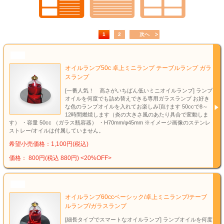
1
2
次へ
NEW
オイルランプ50c 卓上ミニランプ テーブルランプ ガラ
スランプ
[一番人気！ 高さがいちばん低いミニオイルランプ] ランプ
オイルを何度でも詰め替えできる専用ガラスランプ お好き
な色のランプオイルを入れてお楽しみ頂けます 50ccで8～
12時間燃焼します（炎の大きさ風のあたり具合で変動しま
す） ・容量 50cc （ガラス瓶容器） ・H70mm/φ45mm ※イメージ画像のステンレ
ストレー/オイルは付属していません。
希望小売価格：1,100円(税込)
価格： 800円(税込 880円)
<20%OFF>
NEW
オイルランプ60ccベーシック/卓上ミニランプ/テーブ
ルランプ/ガラスランプ
[細長タイプでスマートなオイルランプ] ランプオイルを何度