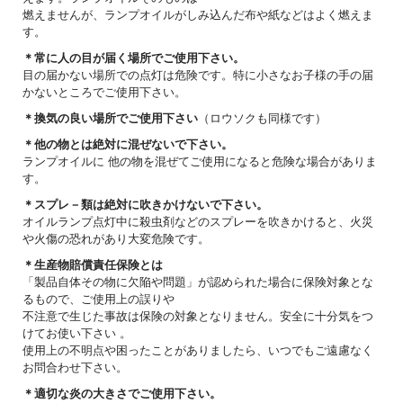
燃えませんが、ランプオイルがしみ込んだ布や紙などはよく燃えま
す。
＊常に人の目が届く場所でご使用下さい。
目の届かない場所での点灯は危険です。特に小さなお子様の手の届
かないところでご使用下さい。
＊換気の良い場所でご使用下さい
（ロウソクも同様です）
＊他の物とは絶対に混ぜないで下さい。
ランプオイルに 他の物を混ぜてご使用になると危険な場合がありま
す。
＊スプレ－類は絶対に吹きかけないで下さい。
オイルランプ点灯中に殺虫剤などのスプレーを吹きかけると、火災
や火傷の恐れがあり大変危険です。
＊生産物賠償責任保険とは
「製品自体その物に欠陥や問題」が認められた場合に保険対象とな
るもので、ご使用上の誤りや
不注意で生じた事故は保険の対象となりません。安全に十分気をつ
けてお使い下さい 。
使用上の不明点や困ったことがありましたら、いつでもご遠慮なく
お問合わせ下さい。
＊適切な炎の大きさでご使用下さい。