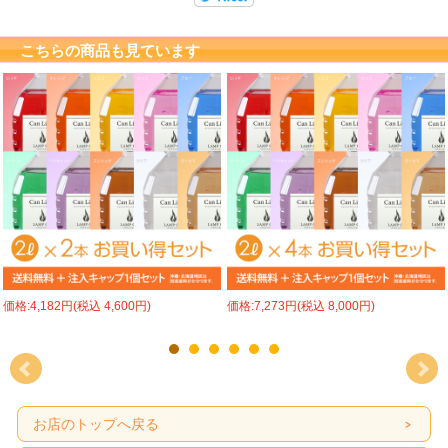
高品質パラフィン100%
高品質パラフィンオイルのランプオイル を、どこよりも
こちらの商品も見ています
お安くお届け致します
■ご注文から納品までスピーディー・確実にお届け致します
業務用ランプオイルとして様々な業種シーンでご利用い
ただいています
■レストラン・ダイニング・バー・カフェなどの飲食店のインテリアオイルランプ
に
■キャンプ場などのアウトドア用 ランタンオイル燃料として
■全国の寺院・教会・斎場・メモリアルホールでの法灯として
ランプオイル専門メーカー直販サイトだからできる「こ
価格:4,182円(税込 4,600円)
価格:7,273円(税込 8,000円)
の品質と価格！」
■ 高品質
・キャンライトのカラーランプオイルは、国内のメーカーから仕入れた「純度の
高い上質パラフィン１００％」の原材料を使用しています。
お店のトップへ戻る
・イヤな臭いやススがでない、快適にご利用頂けるランプ専用オイルです。